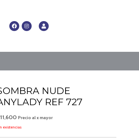
RRITO
F
I
U
a
n
s
c
s
e
e
t
r
b
a
o
g
o
r
k
a
m
SOMBRA NUDE
ANYLADY REF 727
$
11,600
Precio al x mayor
n existencias