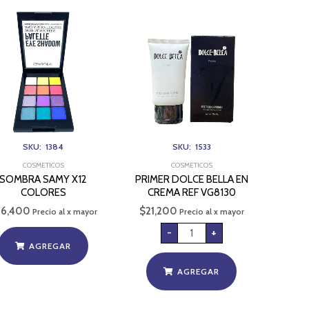
PRIMER
DOLCE
BELLA
EN
CREMA
REF
VG8130
cantidad
SKU: 1384
SKU: 1533
COSMETICOS
COSMETICOS
SOMBRA SAMY X12
PRIMER DOLCE BELLA EN
COLORES
CREMA REF VG8130
26,400
$
21,200
Precio al x mayor
Precio al x mayor
-
+
AGREGAR
AGREGAR