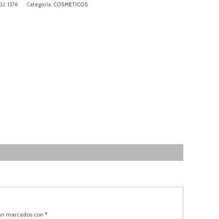
KU:
1376
Categoría:
COSMETICOS
tán marcados con
*