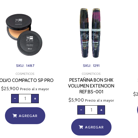
POLVO
PESTAÑINA
COMPACTO
BON
SP
SHIK
PRO
VOLUMEN
cantidad
EXTENCION
REF:BS-
001
cantidad
SKU: 1487
SKU: 1291
COSMETICOS
COSMETICOS
PESTAÑINA BON SHIK
OLVO COMPACTO SP PRO
VOLUMEN EXTENCION
$
25,900
Precio al x mayor
REF:BS-001
$
-
+
$
5,900
Precio al x mayor
-
+
AGREGAR
AGREGAR