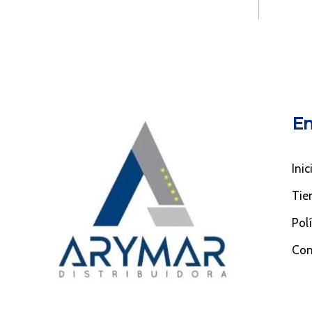
En
Inic
Tie
Pol
Con