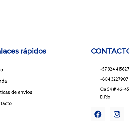
laces rápidos
CONTACT
+57 324 41562
io
+604 3227907
nda
Cra 54 # 46-45 
íticas de envíos
El Río
tacto
F
I
a
n
c
s