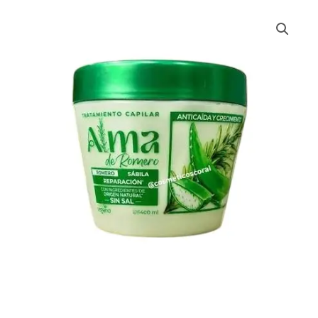
TRATAMIENTO
ALMA
DE
ROMERO
SABILA
*400
cantidad