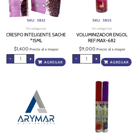
SKU: 5832
SKU: 5855
Sin categorizar
Sin categorizar
CRESPO INTELIGENTE SACHE
VOLUMINIZADOR ENGOL
*15ML
REF:MAX-682
$
1,400
$
9,000
Precio al x mayor
Precio al x mayor
-
+
-
+
AGREGAR
AGREGAR
SOMBRILLA
BRILLO
AUTOMATICA
PARA
cantidad
LABIOS
REF
LC
5013
cantidad