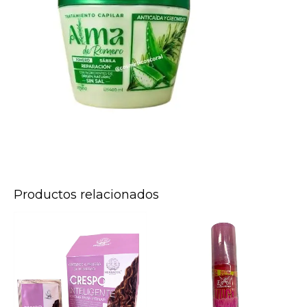
Productos relacionados
CRESPO
VOLUMINIZADOR
INTELIGENTE
ENGOL
SACHE
REF:MAX-
*15ML
682
cantidad
cantidad