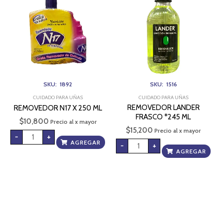
250
*245
ML
ML
cantidad
cantidad
SKU: 1892
SKU: 1516
CUIDADO PARA UÑAS
CUIDADO PARA UÑAS
REMOVEDOR LANDER
REMOVEDOR N17 X 250 ML
FRASCO *245 ML
$
10,800
Precio al x mayor
$
15,200
Precio al x mayor
-
+
AGREGAR
-
+
AGREGAR