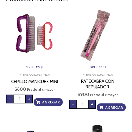
CEPILLO
PATECABRA
MANICURE
CON
MINI
REPUJADOR
cantidad
cantidad
SKU: 1229
SKU: 1651
CUIDADO PARA UÑAS
CUIDADO PARA UÑAS
PATECABRA CON
CEPILLO MANICURE MINI
REPUJADOR
$
600
Precio al x mayor
$
900
Precio al x mayor
-
+
AGREGAR
-
+
AGREGAR
REMOVEDOR
REMOVEDOR
N17
LANDER
X
FRASCO