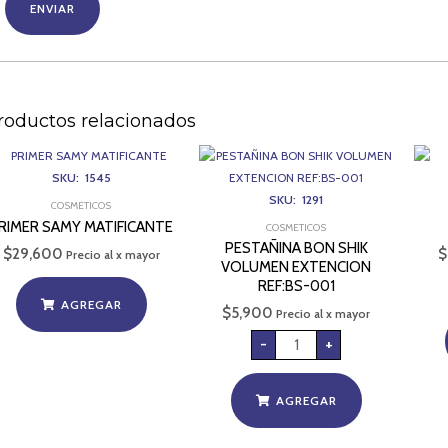
roductos relacionados
PESTAÑINA
BON
SHIK
SKU: 1545
VOLUMEN
EXTENCION
SKU: 1291
COSMETICOS
REF:BS-
001
RIMER SAMY MATIFICANTE
COSMETICOS
cantidad
PESTAÑINA BON SHIK
$
29,600
$
Precio al x mayor
VOLUMEN EXTENCION
REF:BS-001
AGREGAR
$
5,900
Precio al x mayor
-
+
AGREGAR