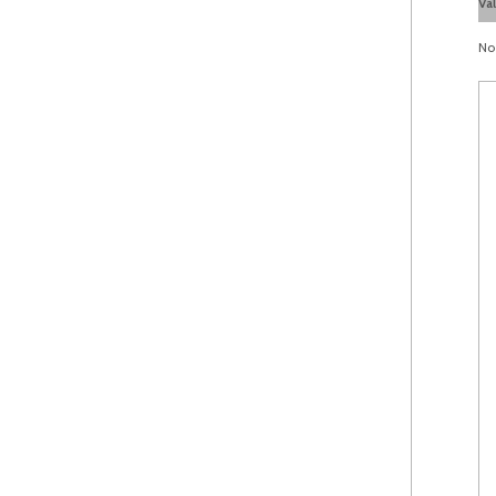
Va
No