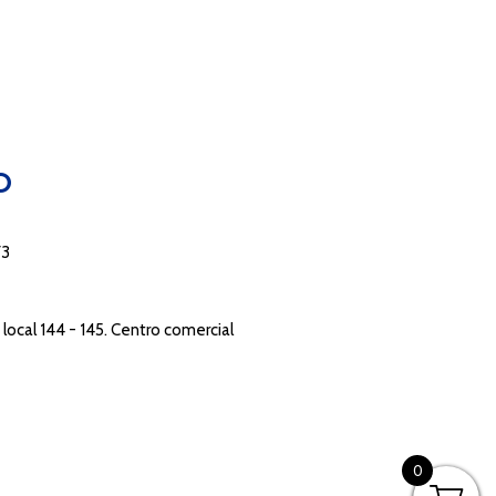
O
73
local 144 - 145. Centro comercial
0