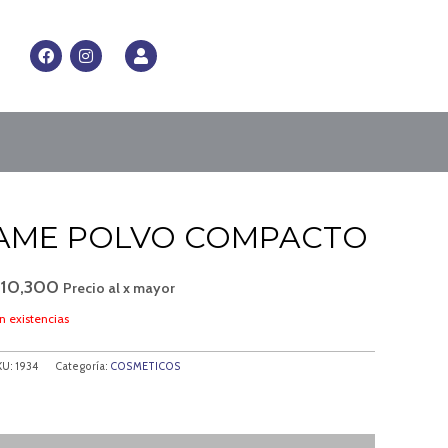
RRITO
F
I
U
a
n
s
c
s
e
e
t
r
b
a
o
g
o
r
k
a
m
AME POLVO COMPACTO
$
10,300
Precio al x mayor
n existencias
KU:
1934
Categoría:
COSMETICOS