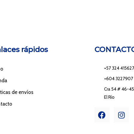
laces rápidos
CONTACT
+57 324 41562
io
+604 3227907
nda
Cra 54 # 46-45 
íticas de envíos
El Río
tacto
F
I
a
n
c
s
e
t