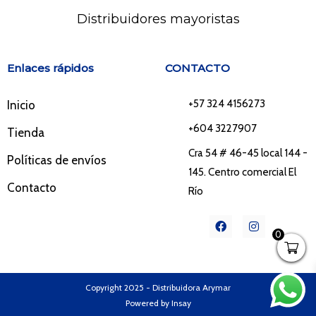
Distribuidores mayoristas
Enlaces rápidos
CONTACTO
+57 324 4156273
Inicio
+604 3227907
Tienda
Cra 54 # 46-45 local 144 -
Políticas de envíos
145. Centro comercial El
Contacto
Río
F
I
a
n
0
c
s
e
t
b
a
o
g
o
r
Copyright 2025 - Distribuidora Arymar
k
a
Powered by Insay
m