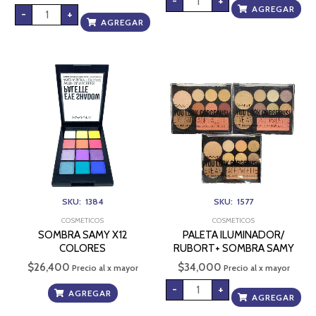
-
+
AGREGAR
-
+
AGREGAR
PALETA
ILUMINADOR/
RUBORT+
SOMBRA
SAMY
cantidad
SKU: 1384
SKU: 1577
COSMETICOS
COSMETICOS
SOMBRA SAMY X12
PALETA ILUMINADOR/
COLORES
RUBORT+ SOMBRA SAMY
$
26,400
$
34,000
Precio al x mayor
Precio al x mayor
-
+
AGREGAR
AGREGAR