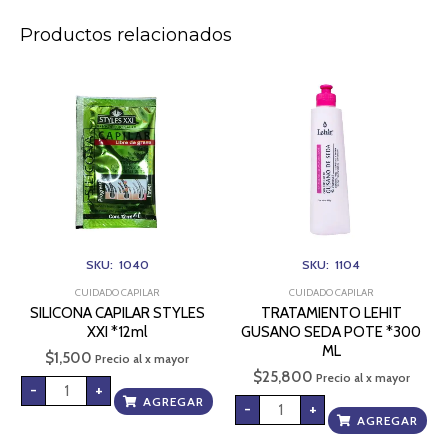
Productos relacionados
SILICONA
TRATAMIENTO
CAPILAR
LEHIT
STYLES
GUSANO
XXI
SEDA
*12ml
POTE
cantidad
*300
ML
cantidad
SKU: 1040
SKU: 1104
CUIDADO CAPILAR
CUIDADO CAPILAR
SILICONA CAPILAR STYLES
TRATAMIENTO LEHIT
XXI *12ml
GUSANO SEDA POTE *300
ML
$
1,500
Precio al x mayor
$
25,800
Precio al x mayor
-
+
AGREGAR
-
+
AGREGAR