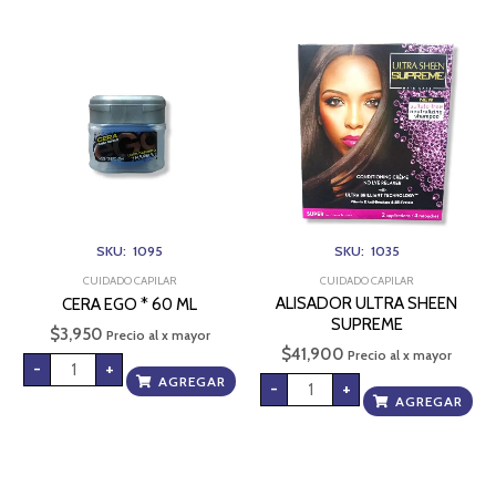
CERA
ALISADOR
EGO
ULTRA
*
SHEEN
60
SUPREME
ML
cantidad
cantidad
SKU: 1095
SKU: 1035
CUIDADO CAPILAR
CUIDADO CAPILAR
ALISADOR ULTRA SHEEN
CERA EGO * 60 ML
SUPREME
$
3,950
Precio al x mayor
$
41,900
Precio al x mayor
-
+
AGREGAR
-
+
AGREGAR