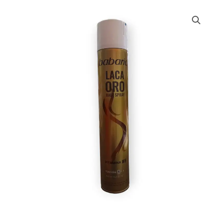
LACA
BABARIA
*
400
ML
cantidad