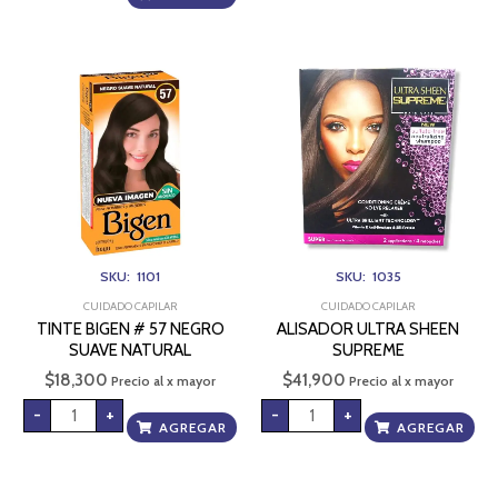
TINTE
ALISADOR
BIGEN
ULTRA
#
SHEEN
57
SUPREME
NEGRO
cantidad
SUAVE
NATURAL
cantidad
SKU: 1101
SKU: 1035
CUIDADO CAPILAR
CUIDADO CAPILAR
TINTE BIGEN # 57 NEGRO
ALISADOR ULTRA SHEEN
SUAVE NATURAL
SUPREME
$
18,300
$
41,900
Precio al x mayor
Precio al x mayor
-
+
-
+
AGREGAR
AGREGAR