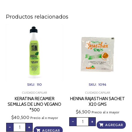
Productos relacionados
KERATINA
HENNA
RECAMIER
RAJASTHAN
SEMILLAS
SACHET
DE
X20
LINO
GMS
VEGANO
cantidad
*500
cantidad
SKU: 110
SKU: 1096
CUIDADO CAPILAR
CUIDADO CAPILAR
KERATINA RECAMIER
HENNA RAJASTHAN SACHET
SEMILLAS DE LINO VEGANO
X20 GMS
*500
$
6,500
Precio al x mayor
$
40,500
Precio al x mayor
-
+
AGREGAR
-
+
AGREGAR